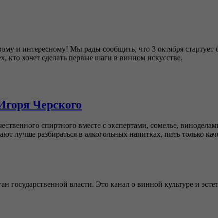
овому и интересному! Мы рады сообщить, что 3 октября стартуе
, кто хочет сделать первые шаги в винном искусстве.
Игоря Черского
чественного спиртного вместе с экспертами, сомелье, виноделам
ют лучше разбираться в алкогольных напитках, пить только кач
ан государственной власти. Это канал о винной культуре и эсте