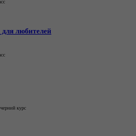
асс
” для любителей
асс
ечерний курс