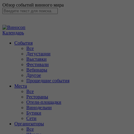
Обзор событий винного мира
Календарь
События
Все
Дегустации
Выставки
Фестивали
Вебинары
Другое
Прошедшие события
Места
Все
Рестораны
Отели-площадки
Винодельни
Бутики
Сети
Организаторы
Все