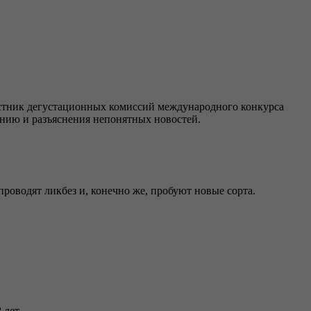
астник дегустационных комиссий международного конкурса
 иронию и разъяснения непонятных новостей.
 проводят ликбез и, конечно же, пробуют новые сорта.
 лет