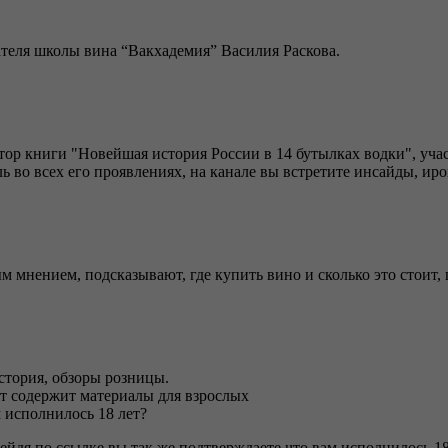
авателя школы вина “Вакхадемия” Василия Раскова.
тор книги "Новейшая история России в 14 бутылках водки", уч
голь во всех его проявлениях, на канале вы встретите инсайды,
м мнением, подсказывают, где купить вино и сколько это стоит,
 история, обзоры розницы.
т содержит материалы для взрослых
 исполнилось 18 лет?
ейдя по ссылке вы так же подтверждаете что вам исполнилось 18