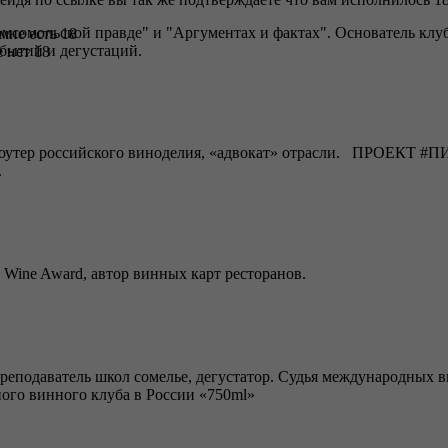
омсомольской правде" и "Аргументах и фактах". Основатель клу
 мне есть 18
событий и дегустаций.
 нет 18
ромоутер российского виноделия, «адвокат» отрасли. ПРОЕКТ 
.
 Wine Award, автор винных карт ресторанов.
преподаватель школ сомелье, дегустатор. Судья международных
ого винного клуба в России «750ml»