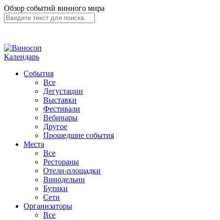
Обзор событий винного мира
Календарь
События
Все
Дегустации
Выставки
Фестивали
Вебинары
Другое
Прошедшие события
Места
Все
Рестораны
Отели-площадки
Винодельни
Бутики
Сети
Организаторы
Все