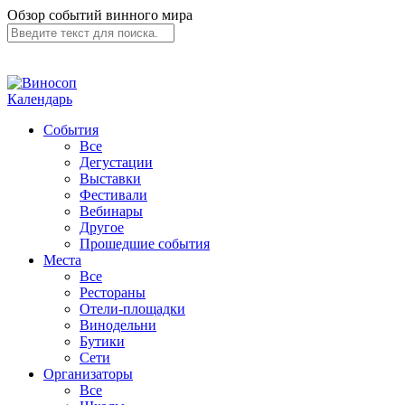
Обзор событий винного мира
Календарь
События
Все
Дегустации
Выставки
Фестивали
Вебинары
Другое
Прошедшие события
Места
Все
Рестораны
Отели-площадки
Винодельни
Бутики
Сети
Организаторы
Все