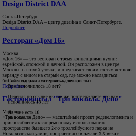
Design District DAA
Санкт-Петербург
Design District DAA – центр дизайна в Санкт-Петербурге.
Подробнее
Ресторан «Дом 16»
Москва
«Дом 16» — это ресторан с тремя концепциями кухни:
еврейской, японской и дачной. Он расположен в центре
Москвы, на тихой улочке, и предлагает своим гостям летнюю
веранду с видом на старый сад, где можно насладиться
бокалом вина или покурить кальян.
Сайт содержит материалы для взрослых
Подробнее
Вам исполнилось 18 лет?
Перейдя по ссылке вы так же подтверждаете что вам
Гастроквартал "Три вокзала. Депо"
исполнилось 18 лет
Москва
Да, мне есть 18
«Три вокзала. Депо» — масштабный проект редевелопмента и
Мне нет 18
приспособления к современному использованию
пространства бывшего 2-го троллейбусного парка на
Новорязанской улице, построенного в начале XX века в