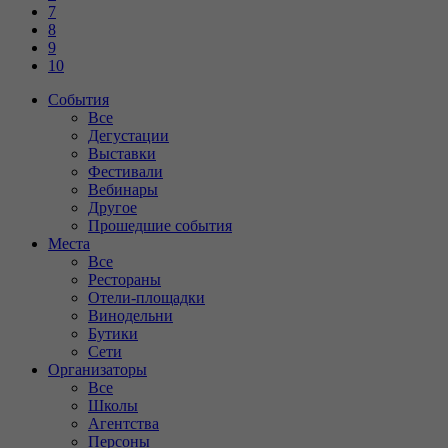
7
8
9
10
События
Все
Дегустации
Выставки
Фестивали
Вебинары
Другое
Прошедшие события
Места
Все
Рестораны
Отели-площадки
Винодельни
Бутики
Сети
Организаторы
Все
Школы
Агентства
Персоны