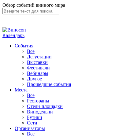
Обзор событий винного мира
Календарь
События
Все
Дегустации
Выставки
Фестивали
Вебинары
Другое
Прошедшие события
Места
Все
Рестораны
Отели-площадки
Винодельни
Бутики
Сети
Организаторы
Все