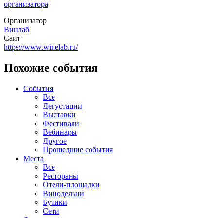
организатора
Организатор
Винлаб
Сайт
https://www.winelab.ru/
Похожие события
События
Все
Дегустации
Выставки
Фестивали
Вебинары
Другое
Прошедшие события
Места
Все
Рестораны
Отели-площадки
Винодельни
Бутики
Сети