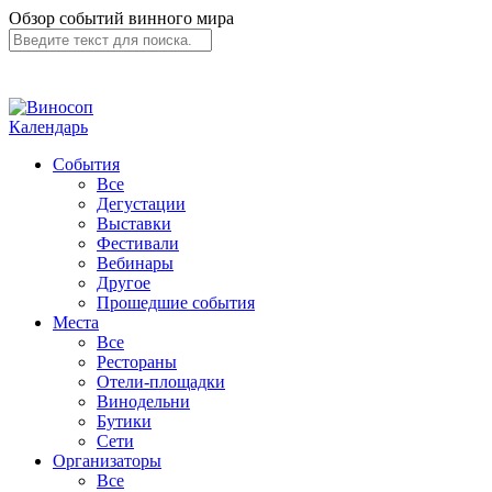
Обзор событий винного мира
Календарь
События
Все
Дегустации
Выставки
Фестивали
Вебинары
Другое
Прошедшие события
Места
Все
Рестораны
Отели-площадки
Винодельни
Бутики
Сети
Организаторы
Все