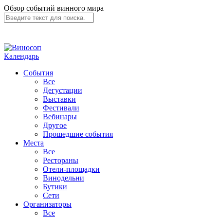
Обзор событий винного мира
Календарь
События
Все
Дегустации
Выставки
Фестивали
Вебинары
Другое
Прошедшие события
Места
Все
Рестораны
Отели-площадки
Винодельни
Бутики
Сети
Организаторы
Все