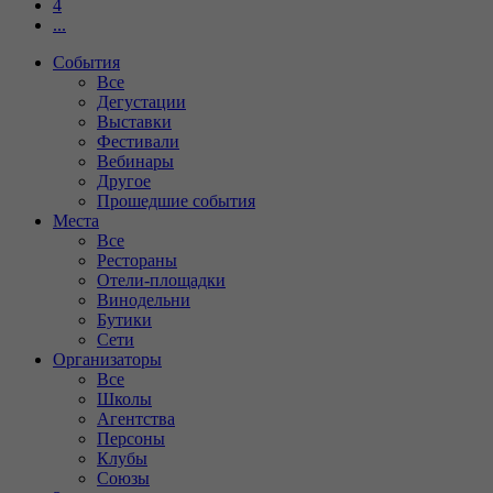
4
...
События
Все
Дегустации
Выставки
Фестивали
Вебинары
Другое
Прошедшие события
Места
Все
Рестораны
Отели-площадки
Винодельни
Бутики
Сети
Организаторы
Все
Школы
Агентства
Персоны
Клубы
Союзы