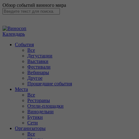
Обзор событий винного мира
Календарь
События
Все
Дегустации
Выставки
Фестивали
Вебинары
Другое
Прошедшие события
Места
Все
Рестораны
Отели-площадки
Винодельни
Бутики
Сети
Организаторы
Все