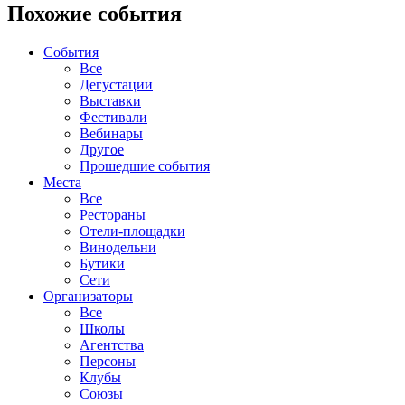
Похожие события
События
Все
Дегустации
Выставки
Фестивали
Вебинары
Другое
Прошедшие события
Места
Все
Рестораны
Отели-площадки
Винодельни
Бутики
Сети
Организаторы
Все
Школы
Агентства
Персоны
Клубы
Союзы