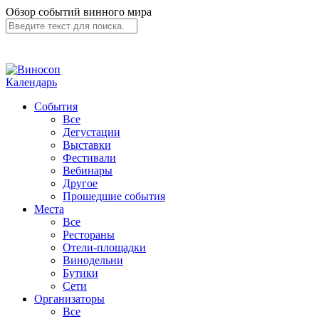
Обзор событий винного мира
Календарь
События
Все
Дегустации
Выставки
Фестивали
Вебинары
Другое
Прошедшие события
Места
Все
Рестораны
Отели-площадки
Винодельни
Бутики
Сети
Организаторы
Все