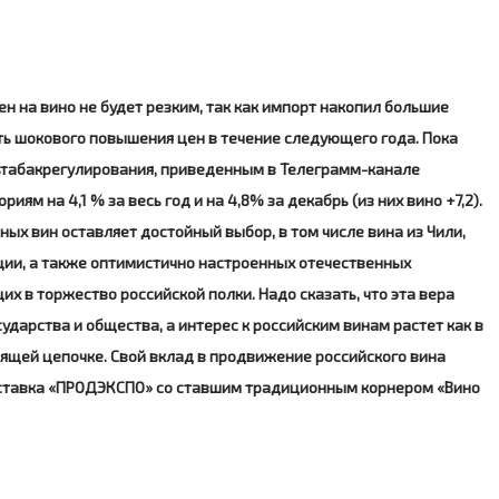
н на вино не будет резким, так как импорт накопил большие
ть шокового повышения цен в течение следующего года. Пока
ьтабакрегулирования, приведенным в Телеграмм-канале
риям на 4,1 % за весь год и на 4,8% за декабрь (из них вино +7,2).
ых вин оставляет достойный выбор, в том числе вина из Чили,
рции, а также оптимистично настроенных отечественных
их в торжество российской полки. Надо сказать, что эта вера
дарства и общества, а интерес к российским винам растет как в
дящей цепочке. Свой вклад в продвижение российского вина
ыставка «ПРОДЭКСПО» со ставшим традиционным корнером «Вино