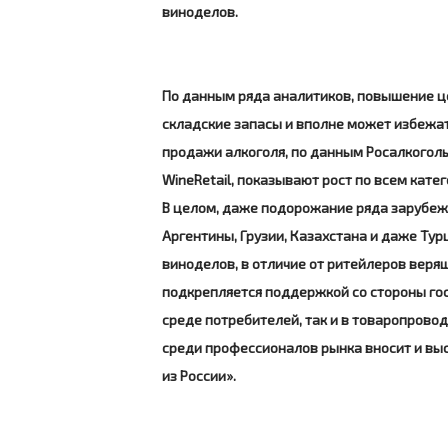
виноделов.
По данным ряда аналитиков, повышение це
складские запасы и вполне может избежа
продажи алкоголя, по данным Росалкогол
WineRetail, показывают рост по всем катего
В целом, даже подорожание ряда зарубежн
Аргентины, Грузии, Казахстана и даже Ту
виноделов, в отличие от ритейлеров верящ
подкрепляется поддержкой со стороны госу
среде потребителей, так и в товаропрово
среди профессионалов рынка вносит и в
из России».