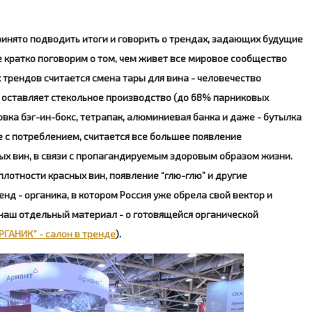
ринято подводить итоги и говорить о трендах, задающих будущие
е кратко поговорим о том, чем живет все мировое сообщество
 трендов считается смена тары для вина - человечество
 оставляет стекольное производство (до 68% парниковых
овка бэг-ин-бокс, тетрапак, алюминиевая банка и даже - бутылка
е с потреблением, считается все большее появление
ых вин, в связи с пропагандируемым здоровым образом жизни.
лотности красных вин, появление “глю-глю” и другие
енд - органика, в котором Россия уже обрела свой вектор и
 наш отдельный материал - о готовящейся органической
ГАНИК” - салон в тренде
).