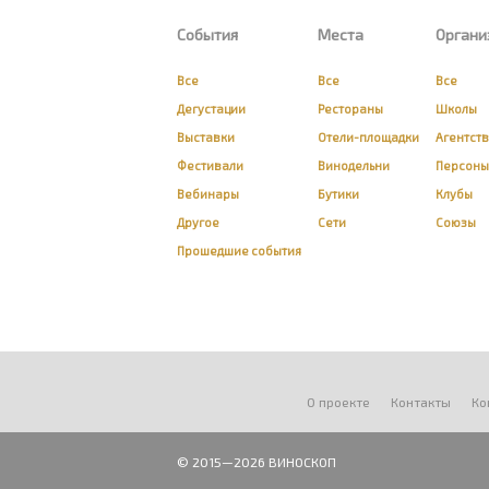
События
Места
Органи
Все
Все
Все
Дегустации
Рестораны
Школы
Выставки
Отели-площадки
Агентст
Фестивали
Винодельни
Персоны
Вебинары
Бутики
Клубы
Другое
Сети
Союзы
Прошедшие события
О проекте
Контакты
Ко
© 2015—2026 ВИНОСКОП