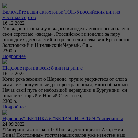
Включайте ваши автохтоны: ТОП-5 российских вин из
местных сортов
16.12.2022
У каждой страны и у каждого винодельческого региона есть
свои сортовые «звезды». Российское виноделие за пару
последних десятилетий открыло ценителям вин Красностоп
Золотовский и Цимлянский Черный, Си...
2300 р.
Подробнее
Шардоне против всех: 8 вин на ринге
16.12.2022
Когда речь заходит о Шардоне, трудно удержаться от слова
«самый»: популярный, распространённый, многообразный.
Начав свой путь от небольшой деревушки в Бургундии, он
покорил Старый и Новый Свет и серд...
2300 р.
Подробнее
Hyperions*: ВЕЛИКАЯ "БЕЛАЯ" ИТАЛИЯ *гиперионы
24.09.2022
*Гиперионы - новая и ТОПовая дегустация от Академии
Вина! Постоянным гостям наших залов уже известен наш