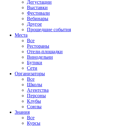
Дегустации
Выставки
Фестивали
Вебинары
Другое
Прошедшие события
Места
Все
Рестораны
Отели-площадки
Винодельни
Бутики
Сети
Организаторы
Все
Школы
Агентства
Персоны
Клубы
Союзы
Знания
Все
Курсы