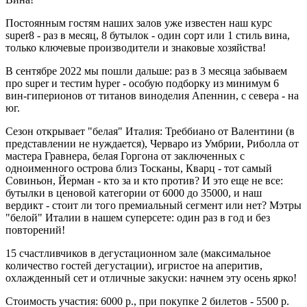
Постоянным гостям наших залов уже известен наш курс
super8 - раз в месяц, 8 бутылок - один сорт или 1 стиль вина,
только ключевые производители и знаковые хозяйства!
В сентябре 2022 мы пошли дальше: раз в 3 месяца забываем
про super и тестим hyper - особую подборку из минимум 6
вин-гиперионов от титанов виноделия Апеннин, с севера - на
юг.
Сезон открывает "белая" Италия: Треббиано от Валентини (в
представлении не нуждается), Черваро из Умбрии, Риболла от
мастера Гравнера, белая Горгона от заключенных с
одноименного острова близ Тосканы, Кварц - тот самый
Совиньон, Йерман - кто за и кто против? И это еще не все:
бутылки в ценовой категории от 6000 до 35000, и наш
вердикт - стоит ли того премиальный сегмент или нет? Мэтры
"белой" Италии в нашем суперсете: один раз в год и без
повторений!
15 счастливчиков в дегустационном зале (максимальное
количество гостей дегустации), игристое на аперитив,
охлажденный сет и отличные закуски: начнем эту осень ярко!
Стоимость участия: 6000 р., при покупке 2 билетов - 5500 р.