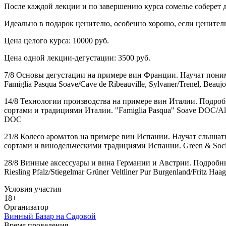
После каждой лекции и по завершению курса сомелье соберет
Идеально в подарок ценителю, особенно хорошо, если ценитель
Цена целого курса: 10000 руб.
Цена одной лекции-дегустации: 3500 руб.
7/8 Основы дегустации на примере вин Франции. Научат понима
Famiglia Pasqua Soave/Cave de Ribeauville, Sylvaner/Trenel, Beau
14/8 Технологии производства на примере вин Италии. Подроб
сортами и традициями Италии. "Famiglia Pasqua" Soave DOC/Albent
DOC
21/8 Колесо ароматов на примере вин Испании. Научат слышать
сортами и винодельческими традициями Испании. Green & Social 
28/8 Винные аксессуары и вина Германии и Австрии. Подробны
Riesling Pfalz/Stiegelmar Grüner Veltliner Pur Burgenland/Fritz Ha
Условия участия
18+
Организатор
Винный Базар на Садовой
Время проведения