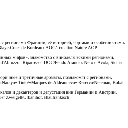
 с регионами Франции, её историей, сортами и особенностями.
, Blaye-Cotes de Bordeaux AOC/Tentation Nature AOP
винных мифов», знакомство с винодельческими регионами,
d'Abruzzo "Riparosso" DOC/Feudo Arancio, Nero d'Avola, Sicilia
торичные и третичные ароматы, познакомят с регионами,
«Naraya» Tinto/«Marques de Aldeanueva» Reserva/Neleman, Bobal
калов и декантеров и дегустация вин Германии и Австрии.
uer Zweigelt/Urbanihof, Blaufrankisch