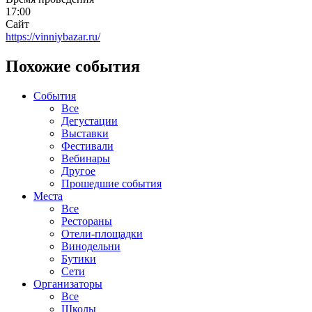
17:00
Сайт
https://vinniybazar.ru/
Похожие события
События
Все
Дегустации
Выставки
Фестивали
Вебинары
Другое
Прошедшие события
Места
Все
Рестораны
Отели-площадки
Винодельни
Бутики
Сети
Организаторы
Все
Школы