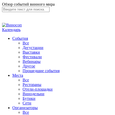
Обзор событий винного мира
Календарь
События
Все
Дегустации
Выставки
Фестивали
Вебинары
Другое
Прошедшие события
Места
Все
Рестораны
Отели-площадки
Винодельни
Бутики
Сети
Организаторы
Все