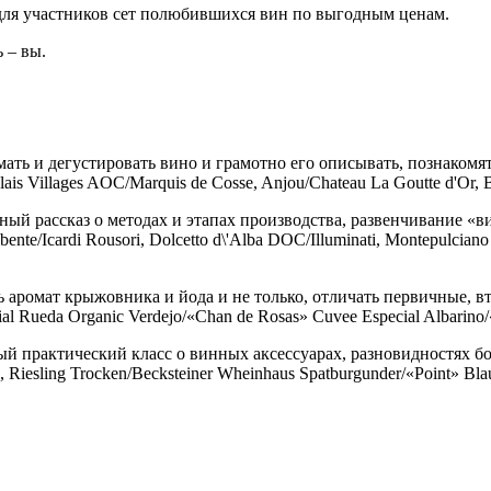
 для участников сет полюбившихся вин по выгодным ценам.
 – вы.
ть и дегустировать вино и грамотно его описывать, познакомят
jolais Villages AOC/Marquis de Cosse, Anjou/Chateau La Goutte d'Or
ный рассказ о методах и этапах производства, развенчивание «
e/Icardi Rousori, Dolcetto d\'Alba DOC/Illuminati, Montepulciano 
 аромат крыжовника и йода и не только, отличать первичные, в
Rueda Organic Verdejo/«Chan de Rosas» Cuvee Especial Albarino/
й практический класс о винных аксессуарах, разновидностях бо
ag, Riesling Trocken/Becksteiner Wheinhaus Spatburgunder/«Point» Bla