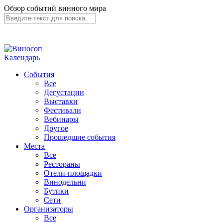
Обзор событий винного мира
Календарь
События
Все
Дегустации
Выставки
Фестивали
Вебинары
Другое
Прошедшие события
Места
Все
Рестораны
Отели-площадки
Винодельни
Бутики
Сети
Организаторы
Все