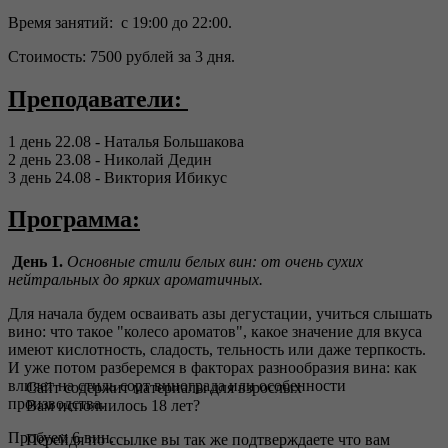
Время занятий: с 19:00 до 22:00.
Стоимость: 7500 рублей за 3 дня.
Преподаватели:
1 день 22.08 - Наталья Большакова
2 день 23.08 - Николай Дедин
3 день 24.08 - Виктория Ибикус
Программа:
День 1.
Основные стили белых вин: от очень сухих
нейтральных до ярких ароматичных.
Для начала будем осваивать азы дегустации, учиться слышать
вино: что такое "колесо ароматов", какое значение для вкуса
имеют кислотность, сладость, тельность или даже терпкость.
И уже потом разберемся в факторах разнообразия вина: как
влияет на стиль сорт винограда или особенности
Сайт содержит материалы для взрослых
производства.
Вам исполнилось 18 лет?
Пробуем 6 вин.
Перейдя по ссылке вы так же подтверждаете что вам