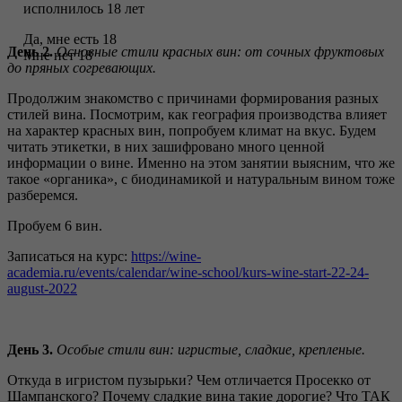
исполнилось 18 лет
Да, мне есть 18
День 2.
Основные стили красных вин: от сочных фруктовых
Мне нет 18
до пряных согревающих.
Продолжим знакомство с причинами формирования разных
стилей вина. Посмотрим, как география производства влияет
на характер красных вин, попробуем климат на вкус. Будем
читать этикетки, в них зашифровано много ценной
информации о вине. Именно на этом занятии выясним, что же
такое «органика», с биодинамикой и натуральным вином тоже
разберемся.
Пробуем 6 вин.
Записаться на курс:
https://wine-
academia.ru/events/calendar/wine-school/kurs-wine-start-22-24-
august-2022
День 3.
Особые стили вин: игристые, сладкие, крепленые.
Откуда в игристом пузырьки? Чем отличается Просекко от
Шампанского? Почему сладкие вина такие дорогие? Что ТАК