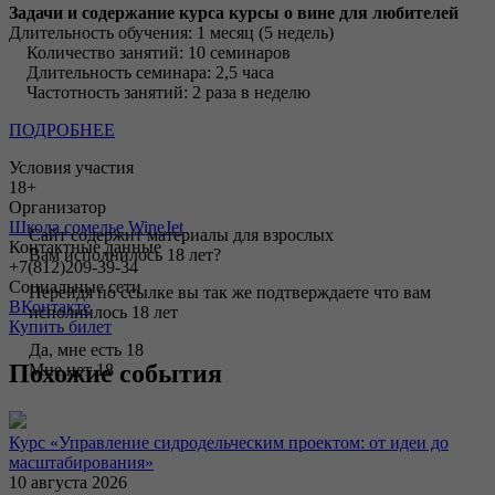
Задачи и содержание курса курсы о вине для любителей
Длительность обучения: 1 месяц (5 недель)
Количество занятий: 10 семинаров
Длительность семинара: 2,5 часа
Частотность занятий: 2 раза в неделю
ПОДРОБНЕЕ
Условия участия
18+
Организатор
Школа сомелье WineJet
Сайт содержит материалы для взрослых
Контактные данные
Вам исполнилось 18 лет?
+7(812)209-39-34
Социальные сети
Перейдя по ссылке вы так же подтверждаете что вам
ВКонтакте
исполнилось 18 лет
Купить билет
Да, мне есть 18
Похожие события
Мне нет 18
Курс «Управление сидродельческим проектом: от идеи до
масштабирования»
10 августа 2026