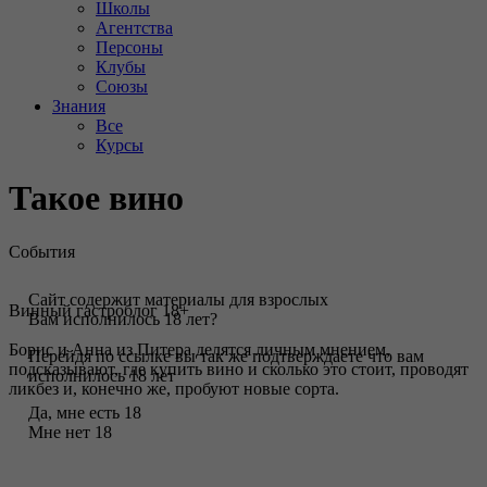
Школы
Агентства
Персоны
Клубы
Союзы
Знания
Все
Курсы
Такое вино
События
Сайт содержит материалы для взрослых
Винный гастроблог 18+
Вам исполнилось 18 лет?
Борис и Анна из Питера делятся личным мнением,
Перейдя по ссылке вы так же подтверждаете что вам
подсказывают, где купить вино и сколько это стоит, проводят
исполнилось 18 лет
ликбез и, конечно же, пробуют новые сорта.
Да, мне есть 18
Мне нет 18