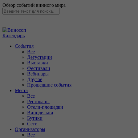
Обзор событий винного мира
Календарь
События
Все
Дегустации
Выставки
Фестивали
Вебинары
Другое
Прошедшие события
Места
Все
Рестораны
Отели-площадки
Винодельни
Бутики
Сети
Организаторы
Все