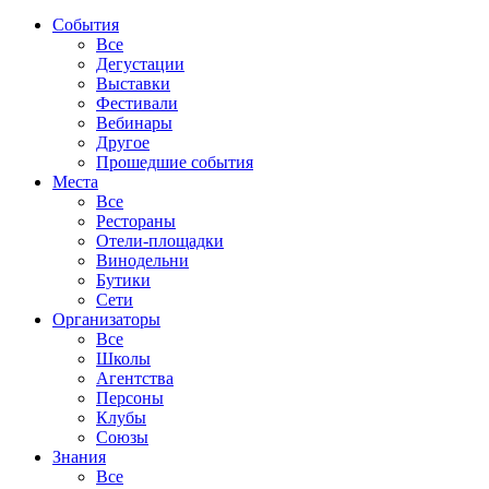
События
Все
Дегустации
Выставки
Фестивали
Вебинары
Другое
Прошедшие события
Места
Все
Рестораны
Отели-площадки
Винодельни
Бутики
Сети
Организаторы
Все
Школы
Агентства
Персоны
Клубы
Союзы
Знания
Все