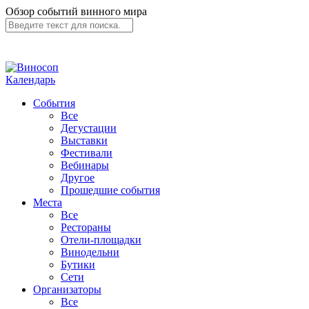
Обзор событий винного мира
Календарь
События
Все
Дегустации
Выставки
Фестивали
Вебинары
Другое
Прошедшие события
Места
Все
Рестораны
Отели-площадки
Винодельни
Бутики
Сети
Организаторы
Все