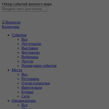
Обзор событий винного мира
Календарь
События
Все
Дегустации
Выставки
Фестивали
Вебинары
Другое
Прошедшие события
Места
Все
Рестораны
Отели-площадки
Винодельни
Бутики
Сети
Организаторы
Все