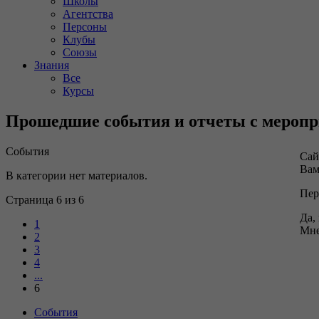
Школы
Агентства
Персоны
Клубы
Союзы
Знания
Все
Курсы
Прошедшие события и отчеты с мероп
События
Сай
Вам
В категории нет материалов.
Пер
Страница 6 из 6
Да,
1
Мне
2
3
4
...
6
События