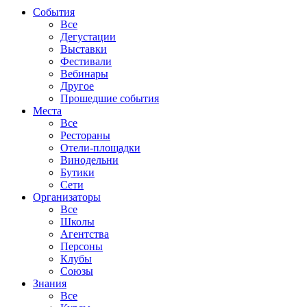
События
Все
Дегустации
Выставки
Фестивали
Вебинары
Другое
Прошедшие события
Места
Все
Рестораны
Отели-площадки
Винодельни
Бутики
Сети
Организаторы
Все
Школы
Агентства
Персоны
Клубы
Союзы
Знания
Все