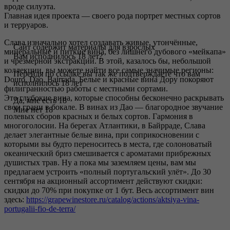
вроде силуэта.
Главная идея проекта — своего рода портрет местных сортов
и терруаров.
Слава изначально хотел создавать живые, утончённые,
Сайт содержит материалы для взрослых
минеральные и питкие вина, без лишнего дубового «мейкапа»
Вам исполнилось 18 лет?
и чрезмерной экстракции. В этой, казалось бы, небольшой
коллекции, вы можете найти все самые значимые регионы:
Перейдя по ссылке вы так же подтверждаете что вам
Douro, Dao, Bairrada. Белые и красные вина Дору покоряют
исполнилось 18 лет
филигранностью работы с местными сортами.
Это глубокие вина, которые способны бесконечно раскрывать
Да, мне есть 18
свои грани в бокале. В винах из Дао — благородное звучание
Мне нет 18
полевых сборов красных и белых сортов. Гармония в
многоголосии. На берегах Атлантики, в Байрраде, Слава
делает элегантные белые вина, при соприкосновении с
которыми вы будто переноситесь в места, где солоноватый
океанический бриз смешивается с ароматами прибрежных
душистых трав. Ну а пока мы заземляем цены, вам мы
предлагаем устроить «полный португальский улёт». До 30
сентября на акционный ассортимент действуют скидки:
скидки до 70% при покупке от 1 бут. Весь ассортимент вин
здесь:
https://grapewinestore.ru/catalog/actions/aktsiya-vina-
portugalii-fio-de-terra/