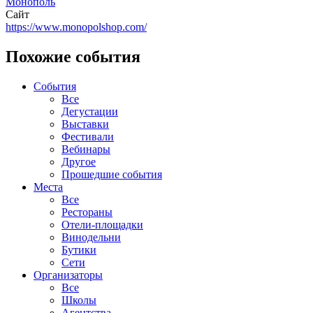
Монополь
Сайт
https://www.monopolshop.com/
Похожие события
События
Все
Дегустации
Выставки
Фестивали
Вебинары
Другое
Прошедшие события
Места
Все
Рестораны
Отели-площадки
Винодельни
Бутики
Сети
Организаторы
Все
Школы
Агентства