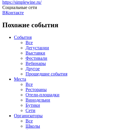
https://simplewine.ru/
Социальные сети
ВКонтакте
Похожие события
События
Все
Дегустации
Выставки
Фестивали
Вебинары
Другое
Прошедшие события
Места
Все
Рестораны
Отели-площадки
Винодельни
Бутики
Сети
Организаторы
Все
Школы