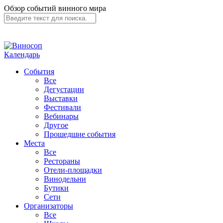
Обзор событий винного мира
Календарь
События
Все
Дегустации
Выставки
Фестивали
Вебинары
Другое
Прошедшие события
Места
Все
Рестораны
Отели-площадки
Винодельни
Бутики
Сети
Организаторы
Все