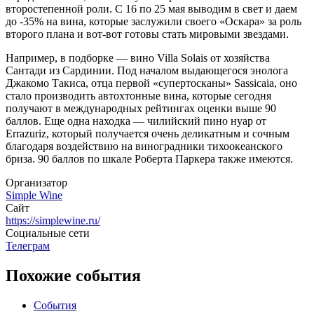
второстепенной роли. С 16 по 25 мая выводим в свет и даем
до -35% на вина, которые заслужили своего «Оскара» за роль
второго плана и вот-вот готовы стать мировыми звездами.
Например, в подборке — вино Villa Solais от хозяйства
Сантади из Сардинии. Под началом выдающегося энолога
Джакомо Такиса, отца первой «супертосканы» Sassicaia, оно
стало производить автохтонные вина, которые сегодня
получают в международных рейтингах оценки выше 90
баллов. Еще одна находка — чилийский пино нуар от
Errazuriz, который получается очень деликатным и сочным
благодаря воздействию на виноградники тихоокеанского
бриза. 90 баллов по шкале Роберта Паркера также имеются.
Организатор
Simple Wine
Сайт
https://simplewine.ru/
Социальные сети
Телеграм
Похожие события
События