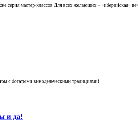
кже серия мастер-классов Для всех желающих – «иберийская» ве
естом с богатыми винодельческими традициями!
ы и да!