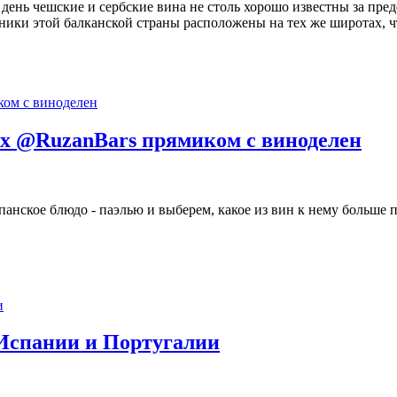
день чешские и сербские вина не столь хорошо известны за пре
дники этой балканской страны расположены на тех же широтах,
ых @RuzanBars прямиком с виноделен
анское блюдо - паэлью и выберем, какое из вин к нему больше 
н Испании и Португалии