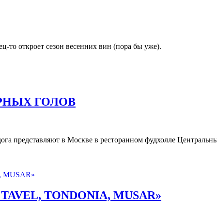
нец-то откроет сезон весенних вин (пора бы уже).
РНЫХ ГОЛОВ
га представляют в Москве в ресторанном фудхолле Центральны
Е : TAVEL, TONDONIA, MUSAR»