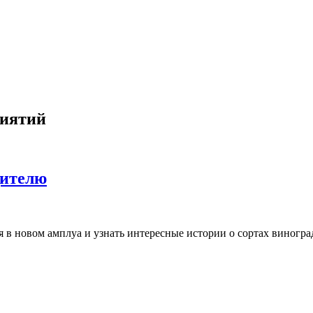
риятий
дителю
я в новом амплуа и узнать интересные истории о сортах виногр