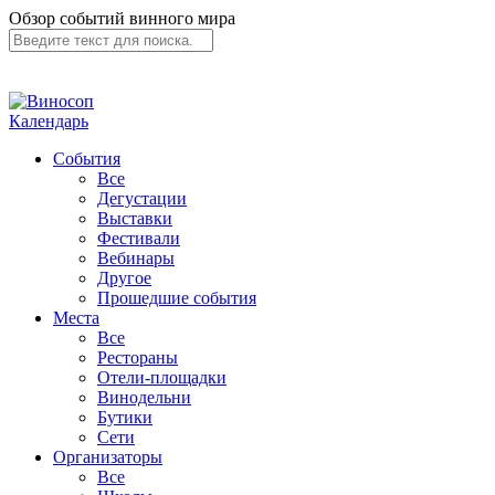
Обзор событий винного мира
Календарь
События
Все
Дегустации
Выставки
Фестивали
Вебинары
Другое
Прошедшие события
Места
Все
Рестораны
Отели-площадки
Винодельни
Бутики
Сети
Организаторы
Все