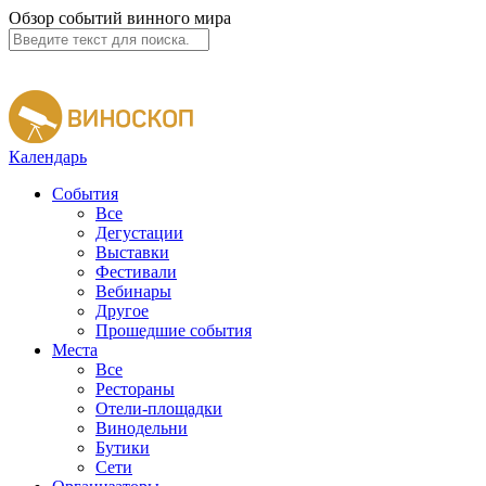
Обзор событий винного мира
Календарь
События
Все
Дегустации
Выставки
Фестивали
Вебинары
Другое
Прошедшие события
Места
Все
Рестораны
Отели-площадки
Винодельни
Бутики
Сети