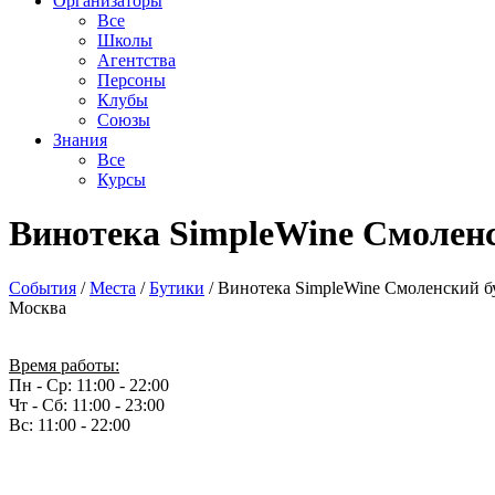
Организаторы
Все
Школы
Агентства
Персоны
Клубы
Союзы
Знания
Все
Курсы
Винотека SimpleWine Смолен
События
/
Места
/
Бутики
/
Винотека SimpleWine Смоленский б
Москва
Время работы:
Пн - Ср: 11:00 - 22:00
Чт - Сб: 11:00 - 23:00
Вс: 11:00 - 22:00