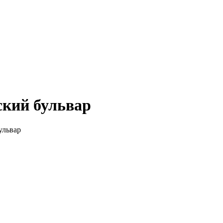
ский бульвар
ульвар