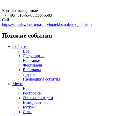
Контактные данные
+7 (495) 510-65-65 доб. 6583
Сайт
https://simplewine.ru/nashi-vinoteki/smolenskij_bulvar/
Похожие события
События
Все
Дегустации
Выставки
Фестивали
Вебинары
Другое
Прошедшие события
Места
Все
Рестораны
Отели-площадки
Винодельни
Бутики
Сети