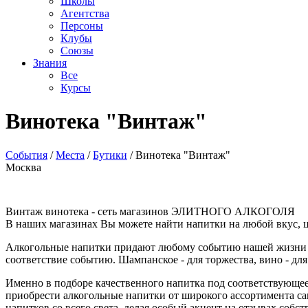
Школы
Агентства
Персоны
Клубы
Союзы
Знания
Все
Курсы
Винотека "Винтаж"
События
/
Места
/
Бутики
/
Винотека "Винтаж"
Москва
Винтаж винотека - сеть магазинов ЭЛИТНОГО АЛКОГОЛЯ
В наших магазинах Вы можете найти напитки на любой вкус, 
Алкогольные напитки придают любому событию нашей жизни осо
соответствие событию. Шампанское - для торжества, вино - для
Именно в подборе качественного напитка под соответствующ
приобрести алкогольные напитки от широкого ассортимента с
напитков со всего света, делая особый акцент на отзывах соб