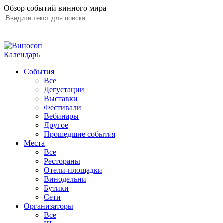
Обзор событий винного мира
Календарь
События
Все
Дегустации
Выставки
Фестивали
Вебинары
Другое
Прошедшие события
Места
Все
Рестораны
Отели-площадки
Винодельни
Бутики
Сети
Организаторы
Все