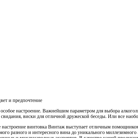
цвет и предпочтение
бое настроение. Важнейшим параметром для выбора алкогольног
 свидания, виски для отличной дружеской беседы. Или все наобо
ее настроение винтовка Винтаж выступает отличным помощнико
амого разного и интересного вина до уникального миллезимног
ственных и международных экспертов. В качестве нашей продукци