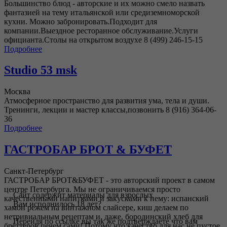
Большинство блюд - авторские и их можно смело назвать
фантазией на тему итальянской или средиземноморской
кухни. Можно забронировать.Подходит для
компании.Выездное ресторанное обслуживание.Услуги
официанта.Столы на открытом воздухе 8 (499) 246-15-15
Подробнее
Studio 53 msk
Москва
Атмосферное пространство для развития ума, тела и души.
Тренинги, лекции и мастер классы,позвонить 8 (916) 364-06-
36
Подробнее
ГАСТРОБАР БРОТ & БУФЕТ
Санкт-Петербург
ГАСТРОБАР БРОТ&БУФЕТ - это авторский проект в самом
центре Петербурга. Мы не ограничиваемся просто
Сайт содержит материалы для взрослых
качественными напитками и закусками к нему: испанский
Вам исполнилось 18 лет?
хамон режем на винтажном слайсере, киш делаем по
нетривиальным рецептам и, даже, бородинский хлеб для
Перейдя по ссылке вы так же подтверждаете что вам
брёттеров печем сами! Потому что качество для нас не пустое