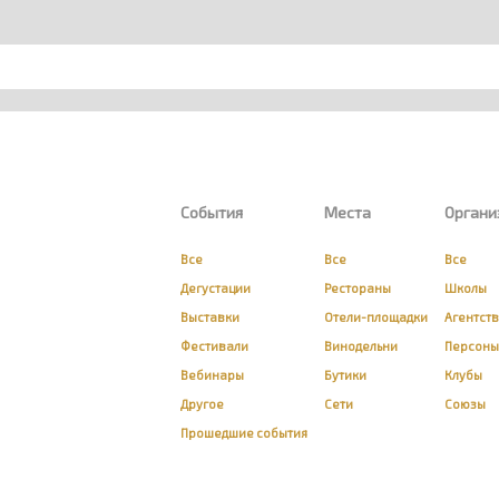
События
Места
Органи
Все
Все
Все
Дегустации
Рестораны
Школы
Выставки
Отели-площадки
Агентст
Фестивали
Винодельни
Персоны
Вебинары
Бутики
Клубы
Другое
Сети
Союзы
Прошедшие события