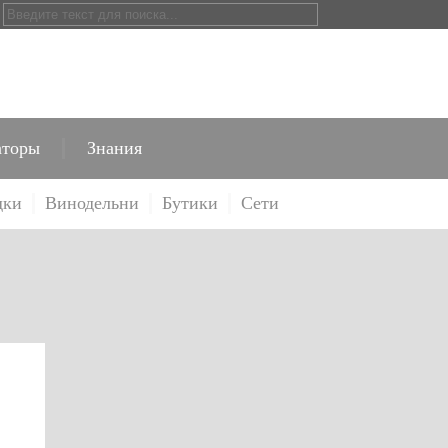
аторы
Знания
дки
Винодельни
Бутики
Сети