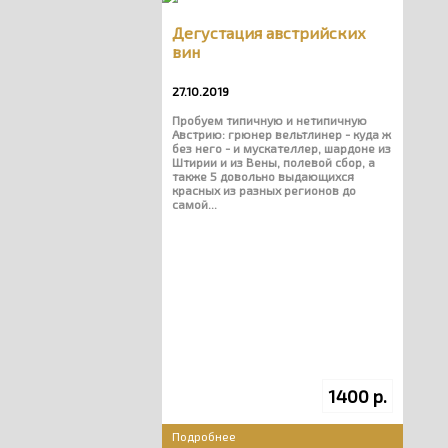
Дегустация австрийских
вин
27.10.2019
Пробуем типичную и нетипичную
Австрию: грюнер вельтлинер - куда ж
без него - и мускателлер, шардоне из
Штирии и из Вены, полевой сбор, а
также 5 довольно выдающихся
красных из разных регионов до
самой...
1400 р.
Подробнее