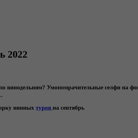
ь 2022
е по винодельням? Умопомрачительные селфи на фо
.
орку винных 
туров 
на сентябрь