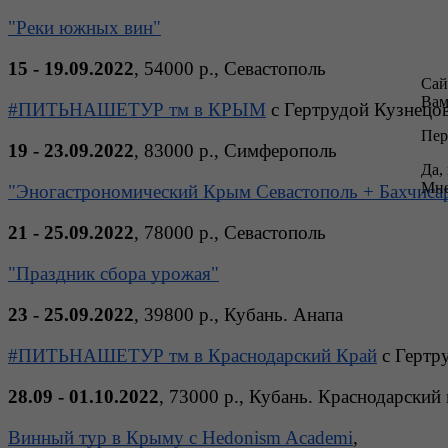
"Реки южных вин"
15 - 19.09.2022
, 54000 р., Севастополь 
Сай
Вам
#ПИТЬНАШЕТУР тм в КРЫМ
 с Гертрудой Кузнецо
Пер
19 - 23.09.2022
, 83000 р., Симферополь 
Да,
Мне
"Эногастрономический Крым Севастополь + Бахчиса
21 - 25.09.2022
, 78000 р., Севастополь 
"Праздник сбора урожая"
23 - 25.09.2022
, 39800 р., Кубань. Анапа 
#ПИТЬНАШЕТУР тм в Краснодарский Край
 с Гертр
28.09 - 01.10.2022
, 73000 р., Кубань. Краснодарский 
Винный тур в Крыму с Hedonism Academi
,  