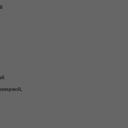
й 
ай 
знецовой,  