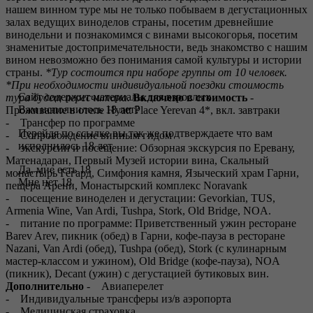
нашем винном туре мы не только побываем в дегустационных
залах ведущих виноделов страны, посетим древнейшие
винодельни и познакомимся с винами высокогорья, посетим
знаменитые достопримечательности, ведь знакомство с нашим
вином невозможно без понимания самой культуры и истории
страны.
*Тур состоится при наборе группы от 10 человек.
*При необходимости индивидуальной поездки стоимость
Сайт содержит материалы для взрослых
тура будет пересчитана.
Включено в стоимость
-
Вам исполнилось 18 лет?
Проживание в отеле Hyatt Place Yerevan 4*, вкл. завтраки
- Трансфер по программе
Перейдя по ссылке вы так же подтверждаете что вам
- Сопровождение винным гидом
исполнилось 18 лет
- экскурсии и посещение: Обзорная экскурсия по Еревану,
Матенадаран, Первый Музей истории вина, Скальный
Да, мне есть 18
монастырь Гегард, Симфония камня, Языческий храм Гарни,
Мне нет 18
пещера Арени, Монастырский комплекс Noravank
- посещение виноделен и дегустации: Gevorkian, TUS,
Armenia Wine, Van Ardi, Tushpa, Stork, Old Bridge, NOA.
- питание по программе: Приветственный ужин ресторане
Barev Arev, пикник (обед) в Гарни, кофе-пауза в ресторане
Nazani, Van Ardi (обед), Tushpa (обед), Stork (с кулинарным
мастер-классом и ужином), Old Bridge (кофе-пауза), NOA
(пикник), Decant (ужин) с дегустацией бутиковых вин.
Дополнительно
- Авиаперелет
- Индивидуальные трансферы из/в аэропорта
- Медицинская страховка