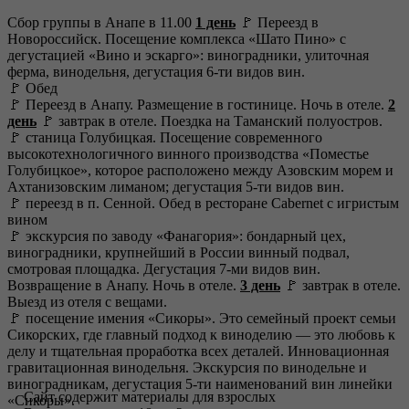
Сбор группы в Анапе в 11.00
1 день
🚩 Переезд в
Новороссийск. Посещение комплекса «Шато Пино» с
дегустацией «Вино и эскарго»: виноградники, улиточная
ферма, винодельня, дегустация 6-ти видов вин.
🚩 Обед
🚩 Переезд в Анапу. Размещение в гостинице. Ночь в отеле.
2
день
🚩 завтрак в отеле. Поездка на Таманский полуостров.
🚩 станица Голубицкая. Посещение современного
высокотехнологичного винного производства «Поместье
Голубицкое», которое расположено между Азовским морем и
Ахтанизовским лиманом; дегустация 5-ти видов вин.
🚩 переезд в п. Сенной. Обед в ресторане Cabernet с игристым
вином
🚩 экскурсия по заводу «Фанагория»: бондарный цех,
виноградники, крупнейший в России винный подвал,
смотровая площадка. Дегустация 7-ми видов вин.
Возвращение в Анапу. Ночь в отеле.
3 день
🚩 завтрак в отеле.
Выезд из отеля с вещами.
🚩 посещение имения «Сикоры». Это семейный проект семьи
Сикорских, где главный подход к виноделию — это любовь к
делу и тщательная проработка всех деталей. Инновационная
гравитационная винодельня. Экскурсия по винодельне и
виноградникам, дегустация 5-ти наименований вин линейки
Сайт содержит материалы для взрослых
«Сикоры».