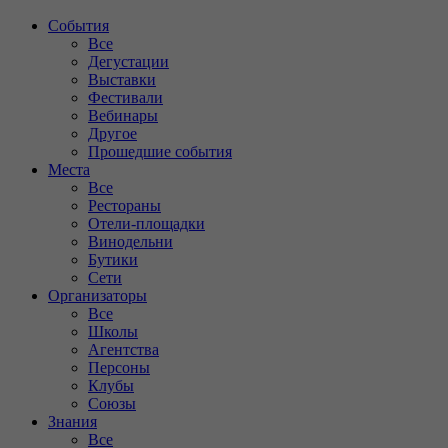
События
Все
Дегустации
Выставки
Фестивали
Вебинары
Другое
Прошедшие события
Места
Все
Рестораны
Отели-площадки
Винодельни
Бутики
Сети
Организаторы
Все
Школы
Агентства
Персоны
Клубы
Союзы
Знания
Все