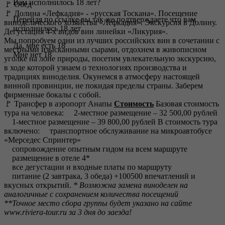
Вам исполнилось 18 лет?
🚩 Обед
🚩 Долина «Лефкадия» - «русская Тоскана». Посещение
Перейдя по ссылке вы так же подтверждаете что вам
винодельческого хозяйства «Лефкадия». Экскурсия в Долину.
исполнилось 18 лет
Дегустация 4-х видов вин линейки «Ликурия».
Мы попробуем одни из лучших российских вин в сочетании с
Да, мне есть 18
местными изысканными сырами, отдохнем в живописном
Мне нет 18
уголке на лоне природы, посетим увлекательную экскурсию,
в ходе которой узнаем о технологиях производства и
традициях виноделия. Окунемся в атмосферу настоящей
винной провинции, не покидая пределы страны. Заберем
фирменные бокалы с собой.
🚩 Трансфер в аэропорт Анапы
Стоимость
Базовая стоимость
тура на человека: 2-местное размещение – 32 500,00 рублей
1-местное размещение – 39 800,00 рублей В стоимость тура
включено: транспортное обслуживание на микроавтобусе
«Мерседес Спринтер»
сопровождение опытным гидом на всем маршруте
размещение в отеле 4*
все дегустации и входные платы по маршруту
питание (2 завтрака, 3 обеда) +100500 впечатлений и
вкусных открытий.
* Возможна замена виноделен на
аналогичные с сохранением количества посещений
**Точное место сбора группы будет указано на сайте
www.riviera-tour.ru за 3 дня до заезда!