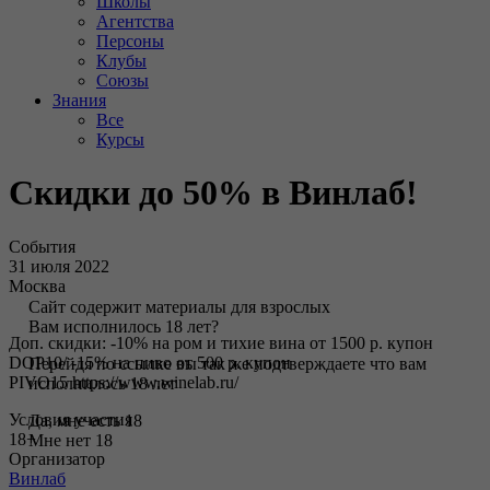
Школы
Агентства
Персоны
Клубы
Союзы
Знания
Все
Курсы
Скидки до 50% в Винлаб!
События
31 июля 2022
Москва
Сайт содержит материалы для взрослых
Вам исполнилось 18 лет?
Доп. скидки: -10% на ром и тихие вина от 1500 р. купон
DOP10/ -15% на пиво от 500 р. купон
Перейдя по ссылке вы так же подтверждаете что вам
PIVO15 https://www.winelab.ru/
исполнилось 18 лет
Условия участия
Да, мне есть 18
18+
Мне нет 18
Организатор
Винлаб