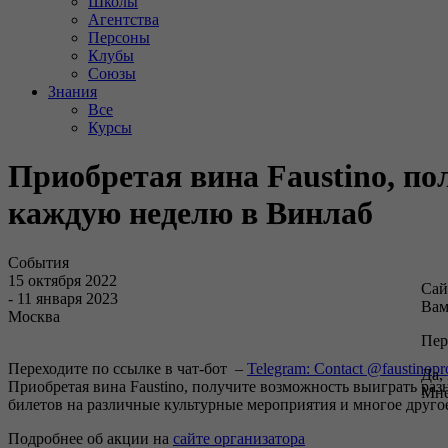
Школы
Агентства
Персоны
Клубы
Союзы
Знания
Все
Курсы
Приобретая вина Faustino, по
каждую неделю в Винлаб
События
15 октября 2022
Сай
- 11 января 2023
Вам
Москва
Пер
Переходите по ссылке в чат-бот –
Telegram: Contact @faustinop
Да,
Приобретая вина Faustino, получите возможность выиграть раз
Мне
билетов на различные культурные мероприятия и многое друго
Подробнее об акции на
сайте организатора