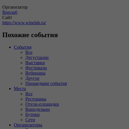
Организатор
Винлаб
Сайт
https://www.winelab.ru/
Похожие события
События
Все
Дегустации
Выставки
Фестивали
Вебинары
Другое
Прошедшие события
Места
Все
Рестораны
Отели-площадки
Винодельни
Бутики
Сети
Организаторы