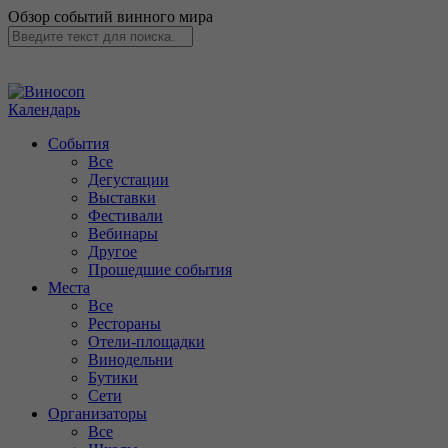
Обзор событий винного мира
Календарь
События
Все
Дегустации
Выставки
Фестивали
Вебинары
Другое
Прошедшие события
Места
Все
Рестораны
Отели-площадки
Винодельни
Бутики
Сети
Организаторы
Все