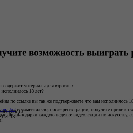
лучите возможность выиграть р
т содержит материалы для взрослых
 исполнилось 18 лет?
ейдя по ссылке вы так же подтверждаете что вам исполнилось 18
romo_bot
и моментально, после регистрации, получите приветстве
 мне есть 18
ные digital-подарки каждую неделю: видеолекции по искусству,
 нет 18
е!