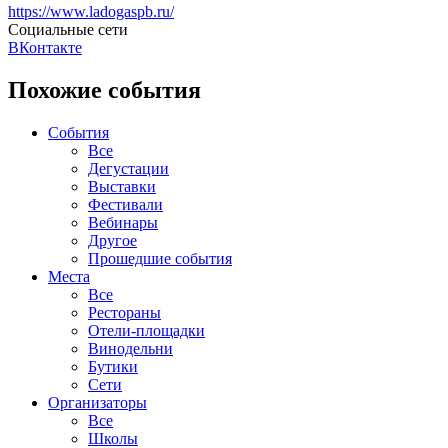
https://www.ladogaspb.ru/
Социальные сети
ВКонтакте
Похожие события
События
Все
Дегустации
Выставки
Фестивали
Вебинары
Другое
Прошедшие события
Места
Все
Рестораны
Отели-площадки
Винодельни
Бутики
Сети
Организаторы
Все
Школы