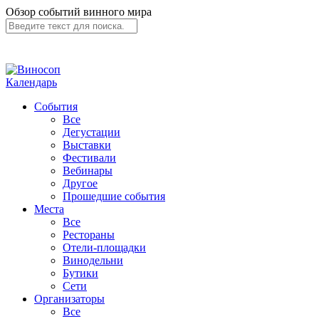
Обзор событий винного мира
Календарь
События
Все
Дегустации
Выставки
Фестивали
Вебинары
Другое
Прошедшие события
Места
Все
Рестораны
Отели-площадки
Винодельни
Бутики
Сети
Организаторы
Все