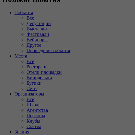
События
Все
Дегустации
Выставки
Фестивали
Вебинары
Другое
Прошедшие события
Места
Все
Рестораны
Отели-площадки
Винодельни
Бутики
Сети
Организаторы
Все
Школы
Агентства
Персоны
Клубы
Союзы
Знания