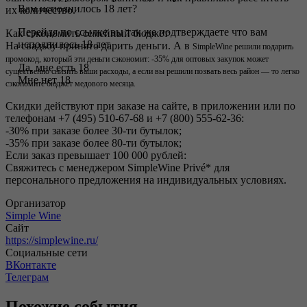
Вам исполнилось 18 лет?
их количество.
Перейдя по ссылке вы так же подтверждаете что вам
Как сэкономить семейный бюджет
исполнилось 18 лет
На свадьбу принято дарить деньги. А в
SimpleWine
решили подарить
промокод, который эти деньги сэкономит: -35% для оптовых закупок может
Да, мне есть 18
существенно снизить ваши расходы, а если вы решили позвать весь район — то легко
Мне нет 18
сэкономите бюджет медового месяца.
Скидки действуют при заказе на сайте, в приложении или по
телефонам +7 (495) 510-67-68 и +7 (800) 555-62-36:
-30% при заказе более 30-ти бутылок;
-35% при заказе более 80-ти бутылок;
Если заказ превышает 100 000 рублей:
Свяжитесь с менеджером SimpleWine Privé* для
персонального предложения на индивидуальных условиях.
Организатор
Simple Wine
Сайт
https://simplewine.ru/
Социальные сети
ВКонтакте
Телеграм
Похожие события