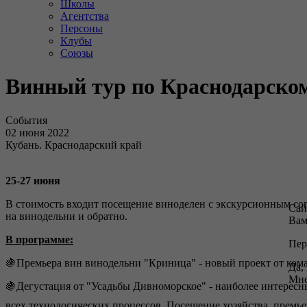
Школы
Агентства
Персоны
Клубы
Союзы
Винный тур по Краснодарско
События
02 июня 2022
Кубань. Краснодарский край
25-27 июня
В стоимость входит посещение виноделен с экскурсионным сопр
Сай
на винодельни и обратно.
Вам
В программе:
Пер
🍇Премьера вин винодельни "Криница" - новый проект от кома
Да,
Мне
🍇Дегустация от "Усадьбы Дивноморское" - наиболее интересн
всех технологических процессов. Посещение хозяйства, премье