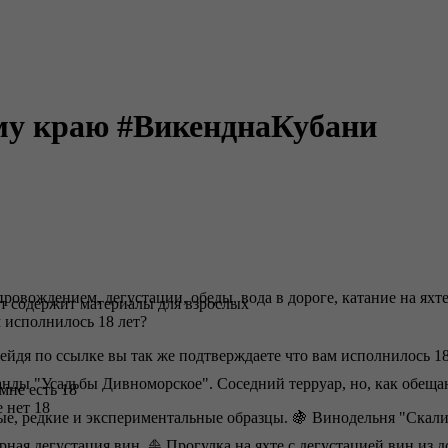
му краю #ВикенднаКубани
овождением, дегустации, обеды, вода в дороге, катание на яхт
т содержит материалы для взрослых
 исполнилось 18 лет?
ейдя по ссылке вы так же подтверждаете что вам исполнилось 18
нды "Усадьбы Дивноморское". Соседний терруар, но, как обещаю
 мне есть 18
 нет 18
ые, редкие и экспериментальные образцы. 🍇 Винодельня "Скали
рная дегустация вин. ⛵️ Прогулка на яхте с дегустацией вин из