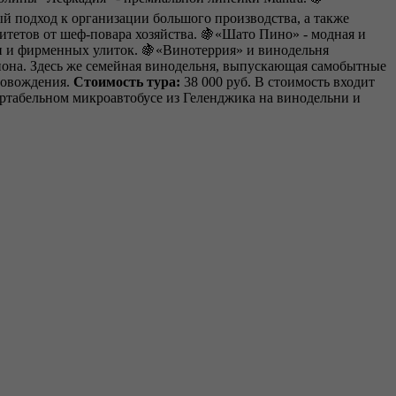
й подход к организации большого производства, а также
итетов от шеф-повара хозяйства. 🍇«Шато Пино» - модная и
ин и фирменных улиток. 🍇«Винотеррия» и винодельня
иона. Здесь же семейная винодельня, выпускающая самобытные
ровождения.
Стоимость тура:
38 000 руб. В стоимость входит
ортабельном микроавтобусе из Геленджика на винодельни и