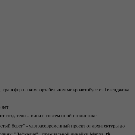
е, трансфер на комфортабельном микроавтобусе из Геленджика
 лет
т создатели - вина в совсем иной стилистике.
стый берег" - ультрасовременный проект от архитектуры до
 долины "Лефкадия" - премиальной линейки Mantra. 🍇