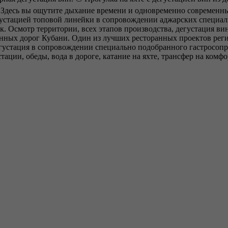
 Здесь вы ощутите дыхание времени и одновременно современны
густацией топовой линейки в сопровождении аджарских специал
. Осмотр территории, всех этапов производства, дегустация в
инных дорог Кубани. Один из лучших ресторанных проектов рег
егустация в сопровождении специально подобранного гастросоп
ции, обеды, вода в дороге, катание на яхте, трансфер на комф