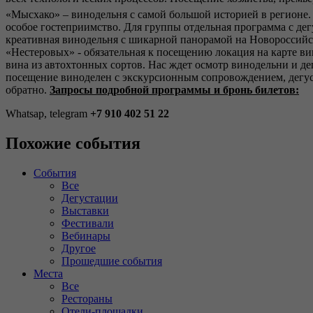
«Мысхако» – винодельня с самой большой историей в регионе.
особое гостеприимство. Для группы отдельная программа с де
креативная винодельня с шикарной панорамой на Новороссийск
«Нестеровых» - обязательная к посещению локация на карте в
вина из автохтонных сортов. Нас ждет осмотр винодельни и д
посещение виноделен с экскурсионным сопровождением, дегуста
обратно.
Запросы подробной программы и бронь билетов:
Whatsap, telegram
+7 910 402 51 22
Похожие события
События
Все
Дегустации
Выставки
Фестивали
Вебинары
Другое
Прошедшие события
Места
Все
Рестораны
Отели-площадки