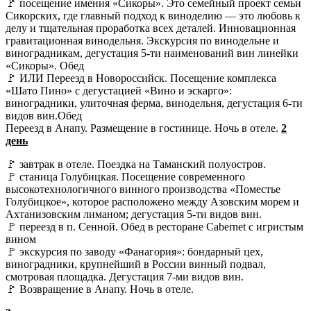
🚩 посещение имения «Сикоры». Это семейный проект семьи
Сикорских, где главный подход к виноделию — это любовь к
делу и тщательная проработка всех деталей. Инновационная
гравитационная винодельня. Экскурсия по винодельне и
виноградникам, дегустация 5-ти наименований вин линейки
«Сикоры». Обед
🚩 ИЛИ Переезд в Новороссийск. Посещение комплекса
«Шато Пино» с дегустацией «Вино и эскарго»:
виноградники, улиточная ферма, винодельня, дегустация 6-ти
видов вин.Обед
Переезд в Анапу. Размещение в гостинице. Ночь в отеле.
2
день
🚩 завтрак в отеле. Поездка на Таманский полуостров.
🚩 станица Голубицкая. Посещение современного
высокотехнологичного винного производства «Поместье
Голубицкое», которое расположено между Азовским морем и
Ахтанизовским лиманом; дегустация 5-ти видов вин.
🚩 переезд в п. Сенной. Обед в ресторане Cabernet с игристым
вином
🚩 экскурсия по заводу «Фанагория»: бондарный цех,
виноградники, крупнейший в России винный подвал,
смотровая площадка. Дегустация 7-ми видов вин.
🚩 Возвращение в Анапу. Ночь в отеле.