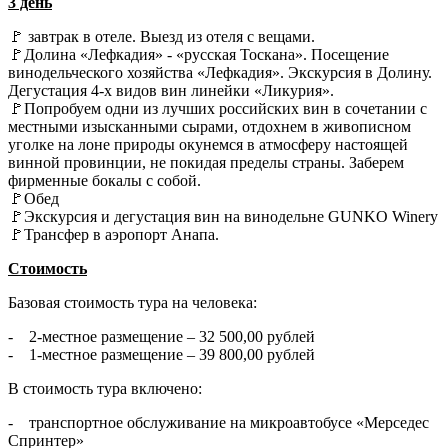
3 день
🚩 завтрак в отеле. Выезд из отеля с вещами.
🚩Долина «Лефкадия» - «русская Тоскана». Посещение
винодельческого хозяйства «Лефкадия». Экскурсия в Долину.
Дегустация 4-х видов вин линейки «Ликурия».
🚩Попробуем одни из лучших российских вин в сочетании с
местными изысканными сырами, отдохнем в живописном
уголке на лоне природы окунемся в атмосферу настоящей
винной провинции, не покидая пределы страны. Заберем
фирменные бокалы с собой.
🚩Обед
🚩Экскурсия и дегустация вин на винодельне GUNKO Winery
🚩Трансфер в аэропорт Анапа.
Стоимость
Базовая стоимость тура на человека:
- 2-местное размещение – 32 500,00 рублей
- 1-местное размещение – 39 800,00 рублей
В стоимость тура включено:
- транспортное обслуживание на микроавтобусе «Мерседес
Спринтер»