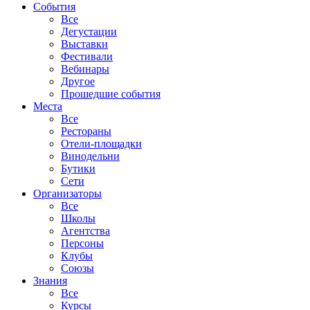
События
Все
Дегустации
Выставки
Фестивали
Вебинары
Другое
Прошедшие события
Места
Все
Рестораны
Отели-площадки
Винодельни
Бутики
Сети
Организаторы
Все
Школы
Агентства
Персоны
Клубы
Союзы
Знания
Все
Курсы