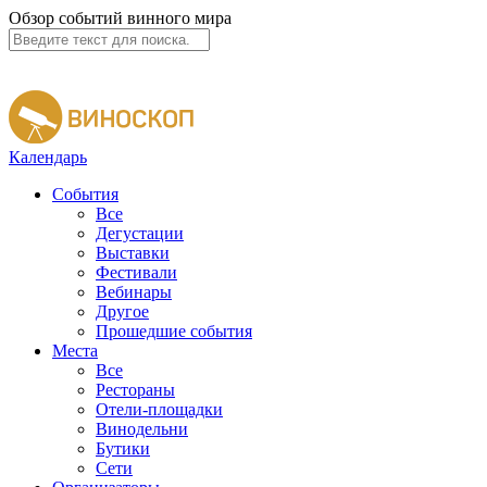
Обзор событий винного мира
Календарь
События
Все
Дегустации
Выставки
Фестивали
Вебинары
Другое
Прошедшие события
Места
Все
Рестораны
Отели-площадки
Винодельни
Бутики
Сети