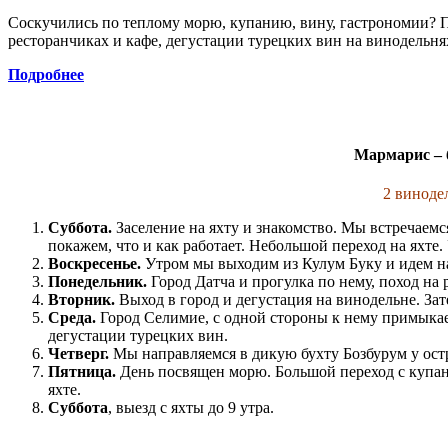
Соскучились по теплому морю, купанию, вину, гастрономии? П
ресторанчиках и кафе, дегустации турецких вин на винодельня
Подробнее
Мармарис – 
2 виноде
Суббота.
Заселение на яхту и знакомство. Мы встречаемся
покажем, что и как работает. Небольшой переход на яхте.
Воскресенье.
Утром мы выходим из Кулум Буку и идем на 
Понедельник.
Город Датча и прогулка по нему, поход на
Вторник.
Выход в город и дегустация на винодельне. Зат
Среда.
Город Селимие, с одной стороны к нему примыкает
дегустации турецких вин.
Четверг.
Мы направляемся в дикую бухту Бозбурум у ост
Пятница.
День посвящен морю. Большой переход с купани
яхте.
Суббота
, выезд с яхты до 9 утра.