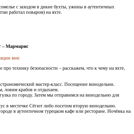
омелье с заходом в дикие бухты, ужины в аутентичных
ан работал поваром) на яхте.
т – Мармарис
тации вин
 про технику безопасности – расскажем, что к чему на яхте,
Гастрономический мастер-класс. Посещение винодельни.
м, ловим крабов и отдыхаем.
гулка по городу. Затем мы отправимся на винодельню для
пус в местечке Сёгют либо посетим вторую винодельню.
ороде в аутентичном турецком кафе или ресторане. Ночёвка на