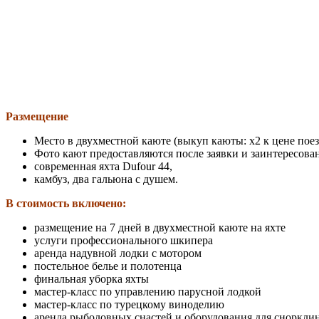
Размещение
Место в двухместной каюте (выкуп каюты: x2 к цене поез
Фото кают предоставляются после заявки и заинтересова
современная яхта Dufour 44,
камбуз, два гальюна с душем.
В стоимость включено:
размещение на 7 дней в двухместной каюте на яхте
услуги профессионального шкипера
аренда надувной лодки с мотором
постельное белье и полотенца
финальная уборка яхты
мастер-класс по управлению парусной лодкой
мастер-класс по турецкому виноделию
аренда рыболовных снастей и оборудования для снорклинг