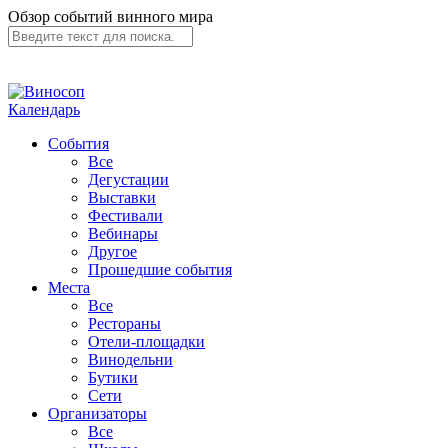
Обзор событий винного мира
Календарь
События
Все
Дегустации
Выставки
Фестивали
Вебинары
Другое
Прошедшие события
Места
Все
Рестораны
Отели-площадки
Винодельни
Бутики
Сети
Организаторы
Все