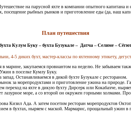
утешествие на парусной яхте в компании опытного капитана и с
х, посещение рыбных рынков и приготовление еды (да, наш капит
План путешествия
бухта Кулум Буку – бухта Бузукале – Датча – Селиме – Сёгю
льни, 4-5 диких бухт, мастер-классы по яхтенному этикету, дегус
 в марине, закупаемся провиантом на неделю. Не забываем также
 Ужин в поселке Кумлу Буку.
запад. Останавливаемся в дикой бухте Бузукале с рестораном.
 рынок за морепродуктами и приготовление ужина на природе. 
ем переход на яхте в дикую бухту Дирсерк или Кокабахче, ныряе
 лазурное море, а со второй он окружен горными холмами. Про
рова Кизил Ада. А затем посетим ресторан морепродуктов Окто
ем в бухтах, ныряем с маской. Мармарис, прощальный ужин в г