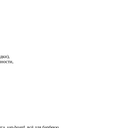
дки),
нности,
а, sap-board, всё для барбекю