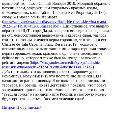
прямо сейчас - Loco Cimbali Barrique 2019. Мощный образец с
потенциалом, закрученным спиралью - красные ягоды,
можжевельник, кожа, табак - Lefkadia Red Proprietary 2018 (к
слову №1 моего рейтинга марта
(
https://zen.yandex.ru/media/zytzyr/luchshie-rossiiskie-vina-marta-
2022-6241a5187452603caa1ae1be
)). Единственное, что выдало
образец от ШдТ - сорт. Да-да, зная, что винодельня представит
на суд моносортовыой выдержанный каберне фран, удалось
считать по тонам зеленого перца горошком, что это он и есть.
Château de Talu Cabernet Franc Reserve 2019 - мощное, с
отглаженными глиняными танинами, с характерными тонами
перца горошком, кожи, красных ягод - очень своенравное
буйное вино, которое я также был вынужден включить в
рейтинг апреля (
https://zen.yandex.ru/media/zytzyr/luchshie-
rossiiskie-vina-aprelia-2022-626cdf04abe9fe334011a142
).
Действительно, это выполнено на очень хорошем уровне.
Резюмируя, могу отметить что постепенно линейки ШдТ
начинают играть по-новому. Я не являюсь поклонником ни
терруара, ни бренда, но эта дегустация показала, что проект
заслуживает пристального внимания, возможно, это новая
"твердая точка" на винной карте России, на которую можно
будет ориентироваться. Экзамен успешно сдан!
Цитрон Цюрупинский