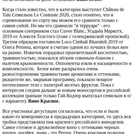
Когда стало известно, что в категории выступит Château de
Talu Семильон Le Contraste 2020, стало понятно, что в
соревновании по сорту мы можем его сравнить только с
самим собой. Но мы его сравнили "в терруаре" - его
основным соперником стал Cuvee Blanc, Усадьба Маркотх,
2019 от Алексея Толстого (тоже с геленджикской пропиской).
Третим образцом поставили Loco Cimbali Rkarsiteli 2019 от
Олега Репина, которое я считаю одним из лучших белых вин
на рынке. Новичок порадовал пронзительной кислотностью,
травянистостью, показался лёгким совиньон-бланом с
налетом крыжовенности. Оппоненты взяли в насыщенности и
комплексности. Белое кюве раскрылось очень
разносторонними травянистыми ароматами и оттенками,
ркацители же, закрывая программу, показало мощное
интенсивное тело с палитрой желтых фруктов. Пока с
интересом следим дальше за новым моносортом в российской
коллекции (раньше только Гай-Кодзор выпускал семильон в п/
с варианте).
Вино Красное.
Все участники дегустации согласились, что если и были
какие-то компромиссы в предыдущих категориях, то здесь вся
тройка представляла пик красного российского виноделия.
Самое готовое и дружелюбное вино с оттенками черных
вишен, шалфея, дыма - это Репин. Очень красивая позиция