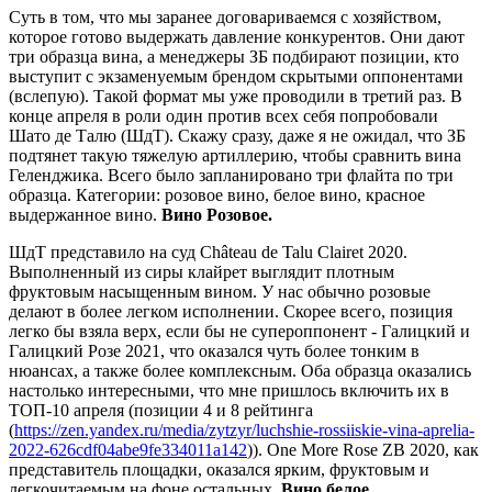
Суть в том, что мы заранее договариваемся с хозяйством,
которое готово выдержать давление конкурентов. Они дают
три образца вина, а менеджеры ЗБ подбирают позиции, кто
выступит с экзаменуемым брендом скрытыми оппонентами
(вслепую). Такой формат мы уже проводили в третий раз. В
конце апреля в роли один против всех себя попробовали
Шато де Талю (ШдТ). Скажу сразу, даже я не ожидал, что ЗБ
подтянет такую тяжелую артиллерию, чтобы сравнить вина
Геленджика. Всего было запланировано три флайта по три
образца. Категории: розовое вино, белое вино, красное
выдержанное вино.
Вино Розовое.
ШдТ представило на суд Château de Talu Clairet 2020.
Выполненный из сиры клайрет выглядит плотным
фруктовым насыщенным вином. У нас обычно розовые
делают в более легком исполнении. Скорее всего, позиция
легко бы взяла верх, если бы не супероппонент - Галицкий и
Галицкий Розе 2021, что оказался чуть более тонким в
нюансах, а также более комплексным. Оба образца оказались
настолько интересными, что мне пришлось включить их в
ТОП-10 апреля (позиции 4 и 8 рейтинга
(
https://zen.yandex.ru/media/zytzyr/luchshie-rossiiskie-vina-aprelia-
2022-626cdf04abe9fe334011a142
)). One More Rose ZB 2020, как
представитель площадки, оказался ярким, фруктовым и
легкочитаемым на фоне остальных.
Вино белое.