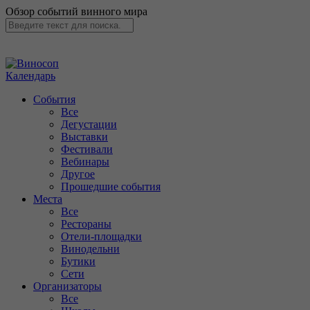
Обзор событий винного мира
Календарь
События
Все
Дегустации
Выставки
Фестивали
Вебинары
Другое
Прошедшие события
Места
Все
Рестораны
Отели-площадки
Винодельни
Бутики
Сети
Организаторы
Все