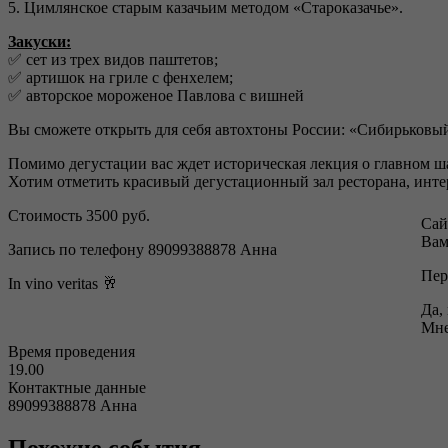
5. Цимлянское старым казачьим методом «Староказачье».
Закуски:
✅ сет из трех видов паштетов;
✅ артишок на гриле с фенхелем;
✅ авторское мороженое Павлова с вишней
Вы сможете открыть для себя автохтоны России: «Сибирьковый
Помимо дегустации вас ждет историческая лекция о главном ш
Хотим отметить красивый дегустационный зал ресторана, инте
Стоимость 3500 руб.
Сай
Вам
Запись по телефону 89099388878 Анна
Пер
In vino veritas 🥂
Да,
Мне
Время проведения
19.00
Контактные данные
89099388878 Анна
Похожие события