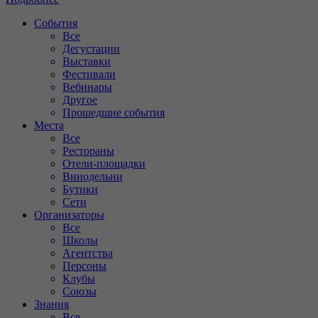
События
Все
Дегустации
Выставки
Фестивали
Вебинары
Другое
Прошедшие события
Места
Все
Рестораны
Отели-площадки
Винодельни
Бутики
Сети
Организаторы
Все
Школы
Агентства
Персоны
Клубы
Союзы
Знания
Все