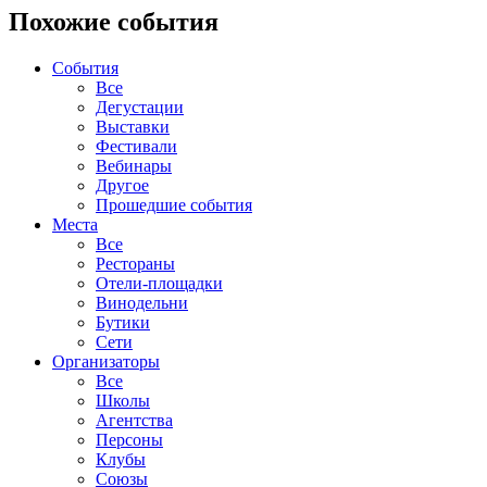
Похожие события
События
Все
Дегустации
Выставки
Фестивали
Вебинары
Другое
Прошедшие события
Места
Все
Рестораны
Отели-площадки
Винодельни
Бутики
Сети
Организаторы
Все
Школы
Агентства
Персоны
Клубы
Союзы