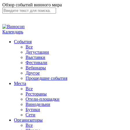
Обзор событий винного мира
Календарь
События
Все
Дегустации
Выставки
Фестивали
Вебинары
Другое
Прошедшие события
Места
Все
Рестораны
Отели-площадки
Винодельни
Бутики
Сети
Организаторы
Все