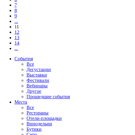
7
8
9
...
11
12
13
14
...
События
Все
Дегустации
Выставки
Фестивали
Вебинары
Другое
Прошедшие события
Места
Все
Рестораны
Отели-площадки
Винодельни
Бутики
Сети