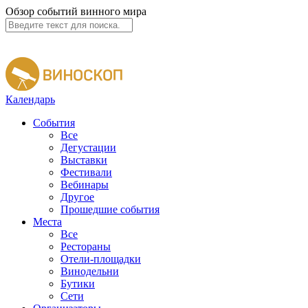
Обзор событий винного мира
Календарь
События
Все
Дегустации
Выставки
Фестивали
Вебинары
Другое
Прошедшие события
Места
Все
Рестораны
Отели-площадки
Винодельни
Бутики
Сети