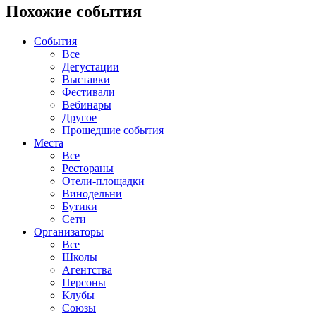
Похожие события
События
Все
Дегустации
Выставки
Фестивали
Вебинары
Другое
Прошедшие события
Места
Все
Рестораны
Отели-площадки
Винодельни
Бутики
Сети
Организаторы
Все
Школы
Агентства
Персоны
Клубы
Союзы