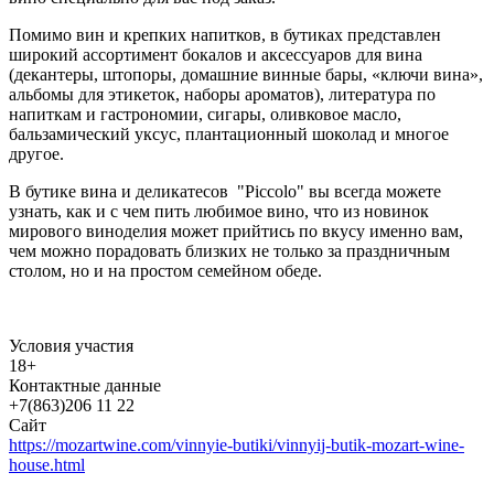
Помимо вин и крепких напитков, в бутиках представлен
широкий ассортимент бокалов и аксессуаров для вина
(декантеры, штопоры, домашние винные бары, «ключи вина»,
альбомы для этикеток, наборы ароматов), литература по
напиткам и гастрономии, сигары, оливковое масло,
бальзамический уксус, плантационный шоколад и многое
другое.
В бутике вина и деликатесов "Piccolo" вы всегда можете
узнать, как и с чем пить любимое вино, что из новинок
мирового виноделия может прийтись по вкусу именно вам,
чем можно порадовать близких не только за праздничным
столом, но и на простом семейном обеде.
Условия участия
18+
Контактные данные
+7(863)206 11 22
Сайт
https://mozartwine.com/vinnyie-butiki/vinnyij-butik-mozart-wine-
house.html