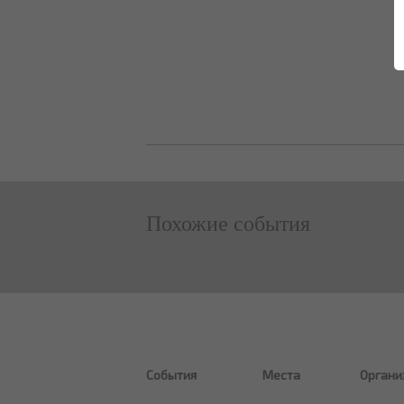
Похожие события
События
Места
Органи