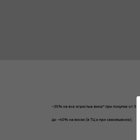
–30% на все игристые вина* при покупке от 3-х
до −40% на виски (в ТЦ и при самовывозе);