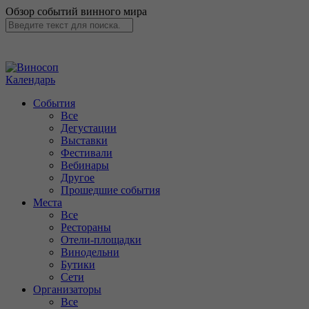
Обзор событий винного мира
Календарь
События
Все
Дегустации
Выставки
Фестивали
Вебинары
Другое
Прошедшие события
Места
Все
Рестораны
Отели-площадки
Винодельни
Бутики
Сети
Организаторы
Все