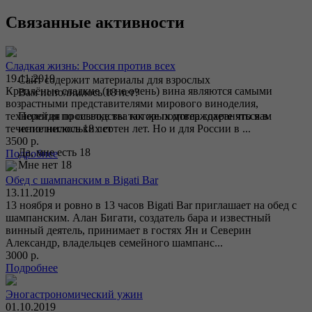
Связанные активности
Сладкая жизнь: Россия против всех
19.11.2019
Сайт содержит материалы для взрослых
Креплёные сладкие (и не очень) вина являются самыми
Вам исполнилось 18 лет?
возрастными представителями мирового виноделия,
технология производства которых могла сохраняться в
Перейдя по ссылке вы так же подтверждаете что вам
течение нескольких сотен лет. Но и для России в ...
исполнилось 18 лет
3500 р.
Да, мне есть 18
Подробнее
Мне нет 18
Обед с шампанским в Bigati Bar
13.11.2019
13 ноября и ровно в 13 часов Bigati Bar приглашает на обед с
шампанским. Алан Бигати, создатель бара и известный
винный деятель, принимает в гостях Ян и Северин
Александр, владельцев семейного шампанс...
3000 р.
Подробнее
Эногастрономический ужин
01.10.2019