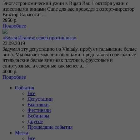
Эногастрономический ужин в Bigati Bar. 1 октября ужин с
известными винами Cune для вас проведет экспорт-директор
Виктор Сарагоса! ...
2950 р.
Подробнее
«Белая Италия: север против юга»
23.09.2019
Задумал эту дегустацию на Vinitaly, пробуя итальянские белые
вина. Мы бывает мысли шаблонами, представляя себе южные
итальянские белые вина как плотные, фруктовые и
спиртуозные, а северные как менее а...
4000 р.
Подробнее
События
Все
Дегустации
Выставки
Фестивали
Вебинары
Другое
Прошедшие события
Места
Все